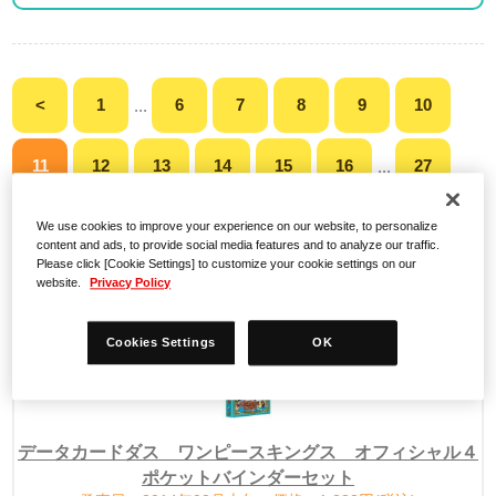
<
1
6
7
8
9
10
...
11
12
13
14
15
16
27
...
>
We use cookies to improve your experience on our website, to personalize
content and ads, to provide social media features and to analyze our traffic.
Please click [Cookie Settings] to customize your cookie settings on our
website.
Privacy Policy
検索結果
Cookies Settings
OK
データカードダス ワンピースキングス オフィシャル４
ポケットバインダーセット