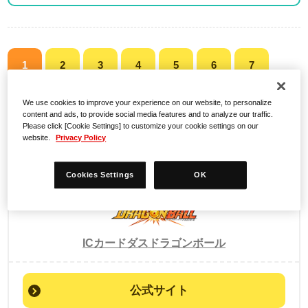
1
2
3
4
5
6
7
8
9
10
33
>
...
We use cookies to improve your experience on our website, to personalize
content and ads, to provide social media features and to analyze our traffic.
Please click [Cookie Settings] to customize your cookie settings on our
website.
Privacy Policy
検索結果
Cookies Settings
OK
ICカードダスドラゴンボール
公式サイト