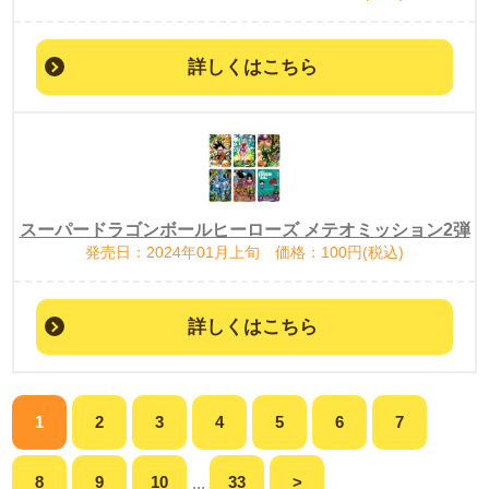
詳しくはこちら
スーパードラゴンボールヒーローズ メテオミッション2弾
発売日：2024年01月上旬 価格：100円(税込)
詳しくはこちら
1
2
3
4
5
6
7
8
9
10
33
>
...