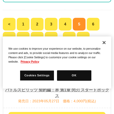
<
1
2
3
4
5
6
7
8
9
10
40
>
...
We use cookies to improve your experience on our website, to personalize
content and ads, to provide social media features and to analyze our traffic.
検索結果
Please click [Cookie Settings] to customize your cookie settings on our
website.
Privacy Policy
Cookies Settings
OK
バトルスピリッツ 契約編：界 第1章 閃刃 スタートボック
ス
発売日：2023年05月27日 価格：4,000円(税込)