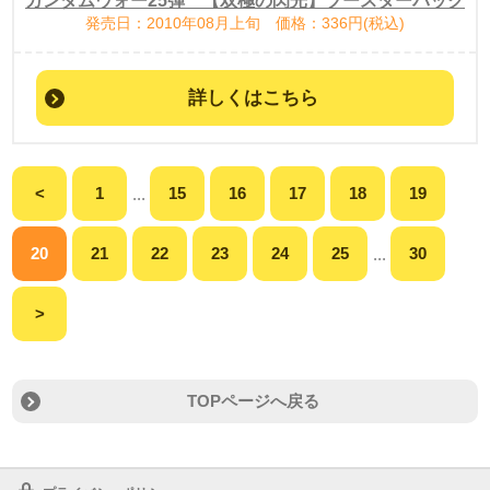
ガンダムウォー25弾 【双極の閃光】ブースターパック
発売日：2010年08月上旬 価格：336円(税込)
詳しくはこちら
<
1
15
16
17
18
19
...
20
21
22
23
24
25
30
...
>
TOPページへ戻る