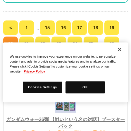
<
1
15
16
17
18
19
...
20
21
22
23
24
25
30
...
We use cookies to improve your experience on our website, to personalize
>
content and ads, to provide social media features and to analyze our traffic.
Please click [Cookie Settings] to customize your cookie settings on our
website.
Privacy Policy
検索結果
Cookies Settings
OK
ガンダムウォー26弾 【戦いという名の対話】ブースター
パック