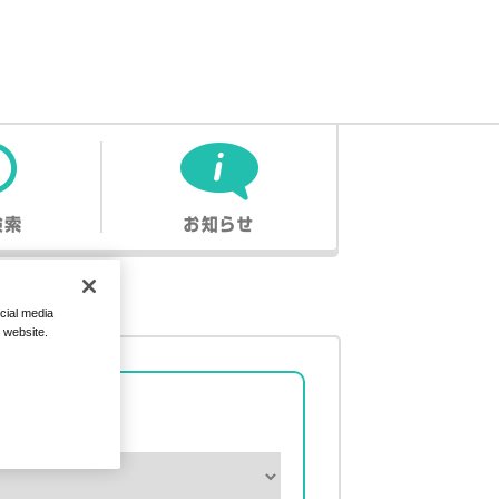
cial media
r website.