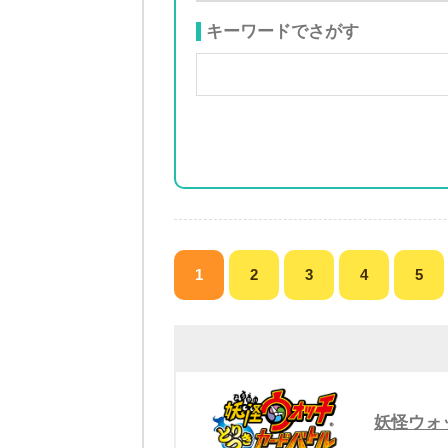
キーワードでさがす
1
2
3
4
5
妖怪ウォ