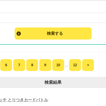
検索する
6
7
8
9
10
12
>
...
検索結果
ッチ とりつきカードバトル