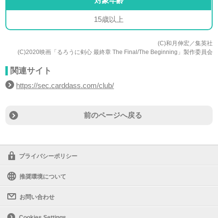
対象年齢
15歳以上
(C)和月伸宏／集英社
(C)2020映画「るろうに剣心 最終章 The Final/The Beginning」製作委員会
関連サイト
https://sec.carddass.com/club/
前のページへ戻る
プライバシーポリシー
推奨環境について
お問い合わせ
Cookies Settings