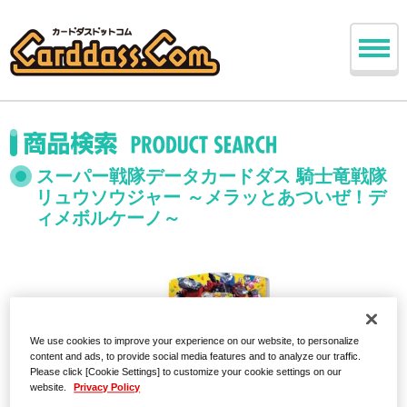
スーパー戦隊データカードダス 騎士竜戦隊
リュウソウジャー ～メラッとあついぜ！デ
ィメボルケーノ～
We use cookies to improve your experience on our website, to personalize
content and ads, to provide social media features and to analyze our traffic.
Please click [Cookie Settings] to customize your cookie settings on our
website.
Privacy Policy