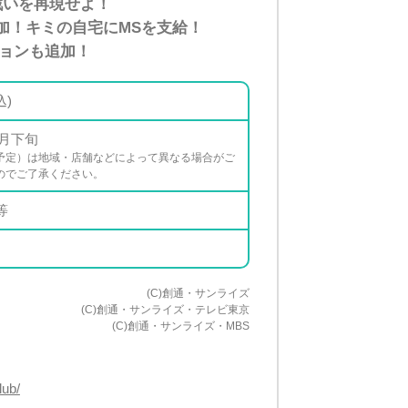
戦いを再現せよ！
加！キミの自宅にMSを支給！
ョンも追加！
込)
8月下旬
予定）は地域・店舗などによって異なる場合がご
のでご了承ください。
等
(C)創通・サンライズ
(C)創通・サンライズ・テレビ東京
(C)創通・サンライズ・MBS
lub/