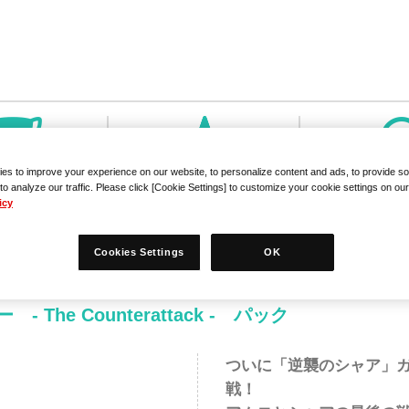
es to improve your experience on our website, to personalize content and ads, to provide so
to analyze our traffic. Please click [Cookie Settings] to customize your cookie settings on ou
icy
Cookies Settings
OK
he Counterattack - パック
ついに「逆襲のシャア」
戦！