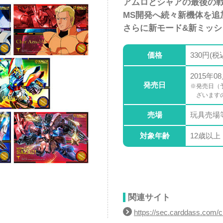
アムロとシャアの最後の
MS開発へ続々新機体を追
さらに新モード&新ミッシ
価格
330円(税
2015年0
発売日
※発売日（
ざいます
売場
玩具売場
対象年齢
12歳以上
関連サイト
https://sec.carddass.com/c