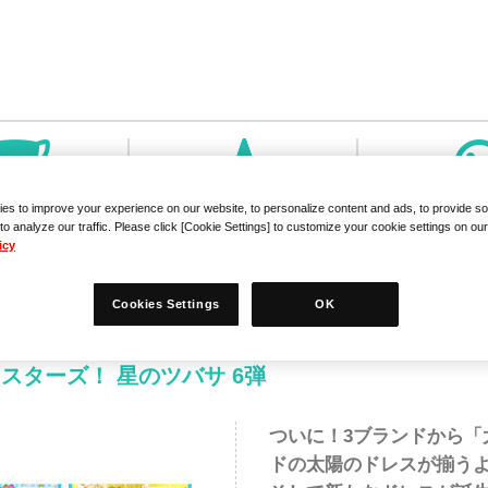
es to improve your experience on our website, to personalize content and ads, to provide so
to analyze our traffic. Please click [Cookie Settings] to customize your cookie settings on ou
icy
Cookies Settings
OK
スターズ！ 星のツバサ 6弾
ついに！3ブランドから「
ドの太陽のドレスが揃う