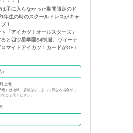
生・・・！
では手に入らなかった期間限定のド
1年生の時のスクールドレスがキャ
ップ！
ント「アイカツ！オールスターズ」
ると四ツ星学園S4制服、ヴィーナ
ロマイドアイカツ！カードがGET
込)
2月上旬
予定）は地域・店舗などによって異なる場合がご
のでご了承ください。
等