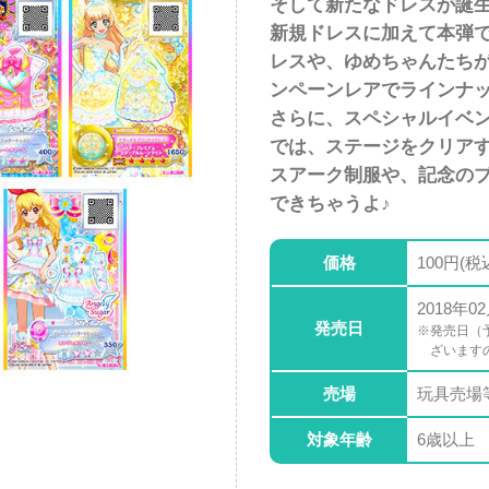
そして新たなドレスが誕
新規ドレスに加えて本弾
レスや、ゆめちゃんたちが
ンペーンレアでラインナ
さらに、スペシャルイベ
では、ステージをクリアす
スアーク制服や、記念のブ
できちゃうよ♪
価格
100円(税
2018年0
発売日
※発売日（
ざいます
売場
玩具売場
対象年齢
6歳以上