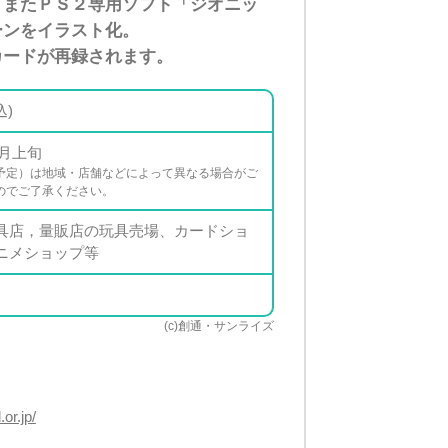
！またＰＳ２専用ソフト「ジオニッ
ーンをイラスト化。
カードが再録されます。
込)
8月上旬
予定）は地域・店舗などによって異なる場合がご
のでご了承ください。
具店，量販店の玩具売場、カードショ
ニメショップ等
(c)創通・サンライズ
or.jp/