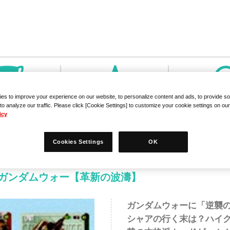
es to improve your experience on our website, to personalize content and ads, to provide so
to analyze our traffic. Please click [Cookie Settings] to customize your cookie settings on ou
icy
Cookies Settings
OK
ガンダムウォー【革新の波濤】
ガンダムウォーに「逆襲
シャアの行く末は？ハイ