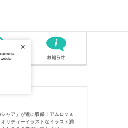
cial media
r website.
のシャア」が遂に収録！アムロｖｓ
クオリティーイラストなイラスト満