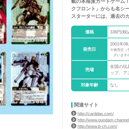
載の本格派カードゲーム
クフロント」からも名シ
スターターには、過去の
価格
336円(税
2001年0
発売日
※発売日（
ざいます
全国の玩
売場
ップ、ア
対象年齢
なし
関連サイト
http://carddas.com/
http://www.gundam.channel.
http://www.b-ch.com/