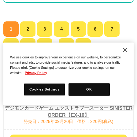
1
2
3
4
5
6
7
8
9
10
14
>
...
We use cookies to improve your experience on our website, to personalize
content and ads, to provide social media features and to analyze our traffic.
検索結果
Please click [Cookie Settings] to customize your cookie settings on our
website.
Privacy Policy
Cookies Settings
OK
デジモンカードゲーム エクストラブースーター SINISTER
ORDER【EX-10】
発売日：2025年09月20日 価格：220円(税込)