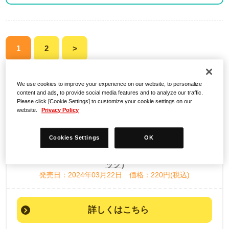
1
2
>
検索結果
We use cookies to improve your experience on our website, to personalize
content and ads, to provide social media features and to analyze our traffic.
Please click [Cookie Settings] to customize your cookie settings on our
website.
Privacy Policy
Cookies Settings
OK
カードダス ウマ娘 プリティーダービー ～第2レース～(パ
ック)
発売日：2024年03月22日 価格：220円(税込)
詳しくはこちら