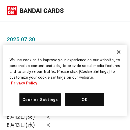
2025.07.30
カードダスナビ 夏季休業に関するお
知らせ
We use cookies to improve your experience on our website, to
personalize content and ads, to provide social media features
and to analyze our traffic. Please click [Cookie Settings] to
customize your cookie settings on our website.
Privacy Policy
カードダスナビの夏季休業は以下となります。
〇：通常営業 ×：お休み
Cookies Settings
OK
8月11日(月) 〇
8月12日(火) ×
8月13日(水) ×