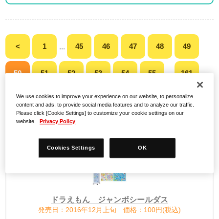
<
1
45
46
47
48
49
...
50
51
52
53
54
55
161
...
We use cookies to improve your experience on our website, to personalize
>
content and ads, to provide social media features and to analyze our traffic.
Please click [Cookie Settings] to customize your cookie settings on our
website.
Privacy Policy
検索結果
Cookies Settings
OK
ドラえもん ジャンボシールダス
発売日：2016年12月上旬 価格：100円(税込)